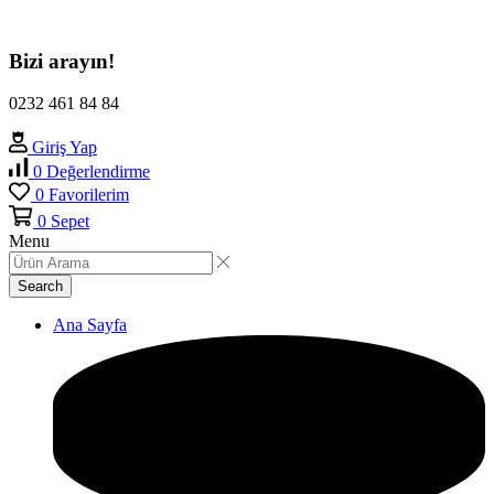
Bizi arayın!
0232 461 84 84
Giriş Yap
0
Değerlendirme
0
Favorilerim
0
Sepet
Menu
Search
Ana Sayfa