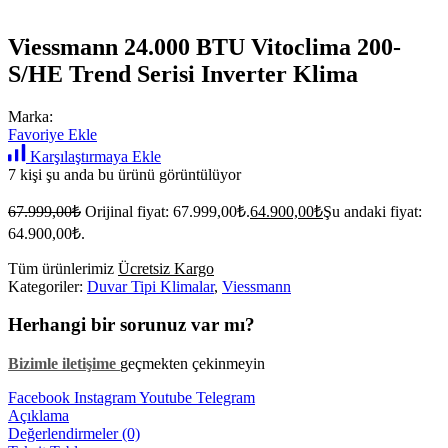
Viessmann 24.000 BTU Vitoclima 200-
S/HE Trend Serisi Inverter Klima
Marka:
Favoriye Ekle
Karşılaştırmaya Ekle
7 kişi şu anda bu ürünü görüntülüyor
67.999,00
₺
Orijinal fiyat: 67.999,00₺.
64.900,00
₺
Şu andaki fiyat:
64.900,00₺.
Tüm ürünlerimiz
Ücretsiz Kargo
Kategoriler:
Duvar Tipi Klimalar
,
Viessmann
Herhangi bir sorunuz var mı?
Bizimle iletişime
geçmekten çekinmeyin
Facebook
Instagram
Youtube
Telegram
Açıklama
Değerlendirmeler (0)