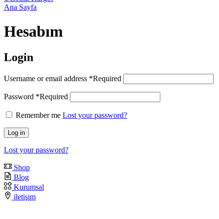
Ana Sayfa
Hesabım
Login
Username or email address
*
Required
Password
*
Required
Remember me
Lost your password?
Log in
Lost your password?
Shop
Blog
Kurumsal
iletişim