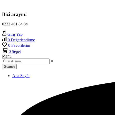
Bizi arayın!
0232 461 84 84
Giriş Yap
0
Değerlendirme
0
Favorilerim
0
Sepet
Menu
Search
Ana Sayfa