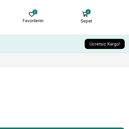
0
0
Favorilerim
Sepet
Ücretsiz Kargo!