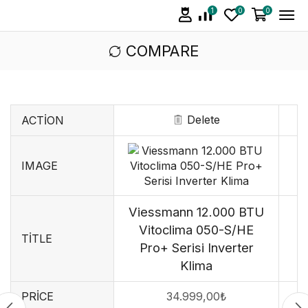
1
0
0
COMPARE
Delete
ACTION
IMAGE
Viessmann 12.000 BTU
Vitoclima 050-S/HE
TITLE
Pro+ Serisi Inverter
Klima
PRICE
34.999,00
₺